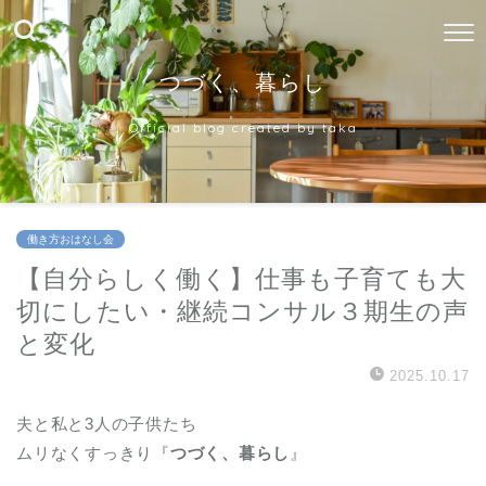
つづく、暮らし
Official blog created by taka
働き方おはなし会
【自分らしく働く】仕事も子育ても大
切にしたい・継続コンサル３期生の声
と変化
2025.10.17
夫と私と3人の子供たち
ムリなくすっきり『
つづく、暮らし
』