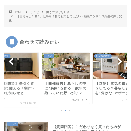
HOME
しごと
働き方おはなし会
【自分らしく働く】仕事も子育ても大切にしたい・継続コンサル３期生の声と変
化
合わせて読みたい
と
わが家の防災
わが家の防災
開催報告】暮らしの中
【防災】電気の備え、ど
【無印×防災】長引
”余白”を作る…数年間
うしてる？暮らしと備え
難生活に備える！制
いていた想いがリン...
を”分けない”ポータブ...
監修のお知らせと、
日々...
2025.03.18
2024.06.05
2023.
【質問回答】こだわりなく買ったものが