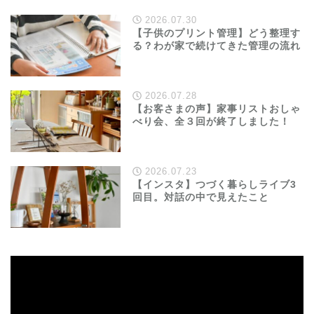
2026.07.30
【子供のプリント管理】どう整理す
る？わが家で続けてきた管理の流れ
2026.07.28
【お客さまの声】家事リストおしゃ
べり会、全３回が終了しました！
2026.07.23
【インスタ】つづく暮らしライブ3
回目。対話の中で見えたこと
動
画
プ
レ