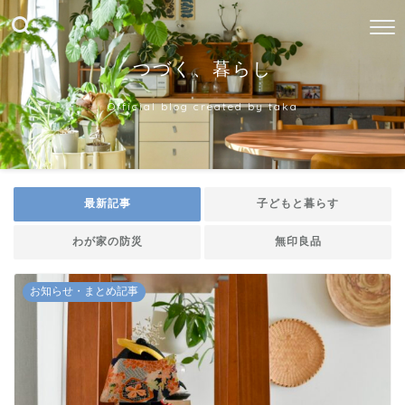
つづく、暮らし
Official blog created by taka
最新記事
子どもと暮らす
わが家の防災
無印良品
お知らせ・まとめ記事