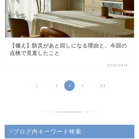
【備え】防災があと回しになる理由と、今回の
点検で見直したこと
2026.04.14
...
...
1
3
4
5
43
☟ブログ内キーワード検索