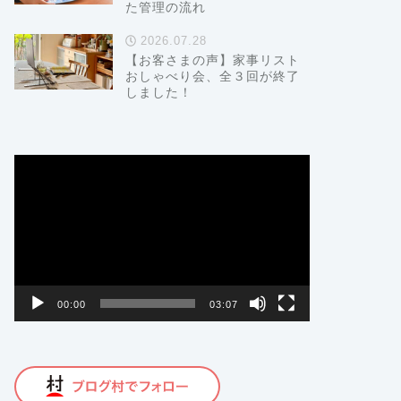
た管理の流れ
2026.07.28
【お客さまの声】家事リスト
おしゃべり会、全３回が終了
しました！
動
画
プ
レ
ー
ヤ
ー
00:00
03:07