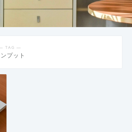
― TAG ―
インプット