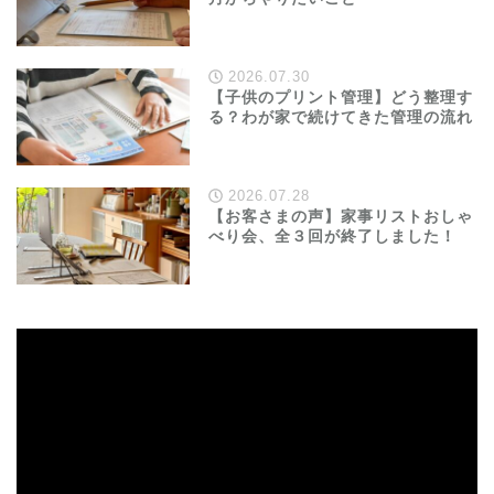
2026.07.30
【子供のプリント管理】どう整理す
る？わが家で続けてきた管理の流れ
2026.07.28
【お客さまの声】家事リストおしゃ
べり会、全３回が終了しました！
動
画
プ
レ
ー
ヤ
ー