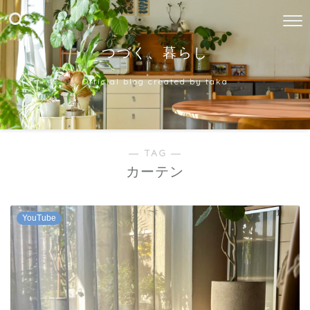
つづく、暮らし
Official blog created by taka
― TAG ―
カーテン
YouTube