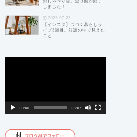
おしゃべり会、全３回が終了
しました！
2026.07.23
【インスタ】つづく暮らしラ
イブ3回目。対話の中で見えた
こと
動
画
プ
レ
ー
ヤ
ー
00:00
03:07