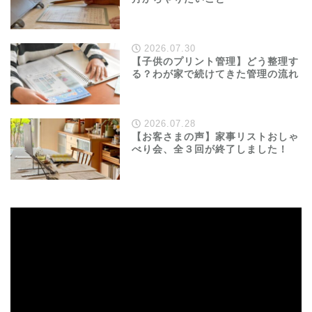
2026.07.30
【子供のプリント管理】どう整理す
る？わが家で続けてきた管理の流れ
2026.07.28
【お客さまの声】家事リストおしゃ
べり会、全３回が終了しました！
動
画
プ
レ
ー
ヤ
ー