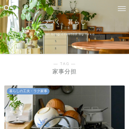
つづく、暮らし
Official blog created by taka
― TAG ―
家事分担
暮らしの工夫・ラク家事