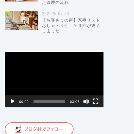
た管理の流れ
2026.07.28
【お客さまの声】家事リスト
おしゃべり会、全３回が終了
しました！
動
画
プ
レ
ー
ヤ
ー
00:00
03:07