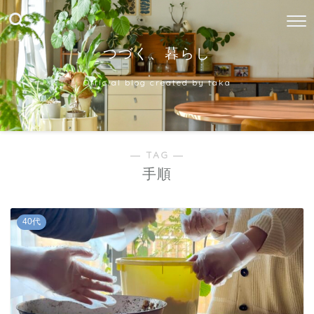
つづく、暮らし
Official blog created by taka
― TAG ―
手順
40代