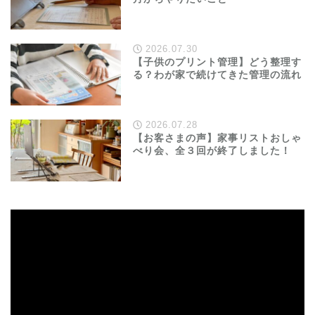
2026.07.30
【子供のプリント管理】どう整理す
る？わが家で続けてきた管理の流れ
2026.07.28
【お客さまの声】家事リストおしゃ
べり会、全３回が終了しました！
動
画
プ
レ
ー
ヤ
ー