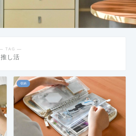
― TAG ―
推し活
収納