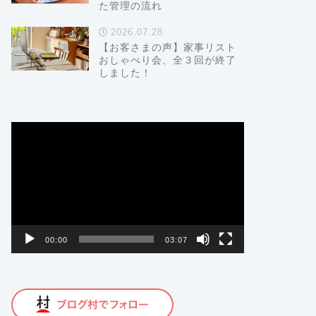
た管理の流れ
2026.07.28
【お客さまの声】家事リスト
おしゃべり会、全３回が終了
しました！
動
画
プ
レ
ー
ヤ
ー
00:00
03:07