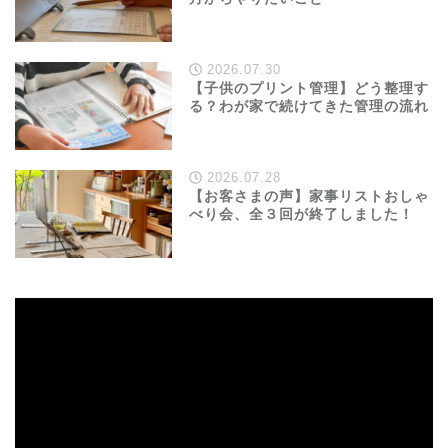
2026.07.30
【子供のプリント管理】どう整理す
る？わが家で続けてきた管理の流れ
2026.07.28
【お客さまの声】家事リストおしゃ
べり会、全３回が終了しました！
動
画
プ
レ
ー
ヤ
ー