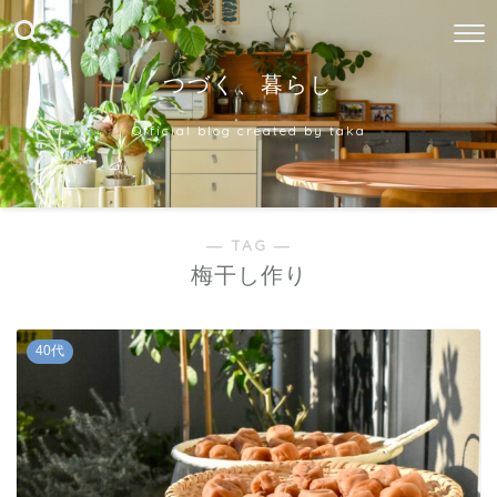
つづく、暮らし
Official blog created by taka
― TAG ―
梅干し作り
40代