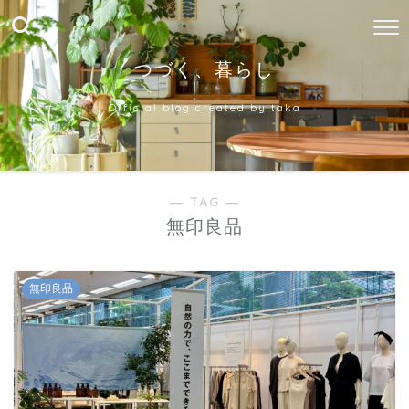
つづく、暮らし
Official blog created by taka
― TAG ―
無印良品
無印良品