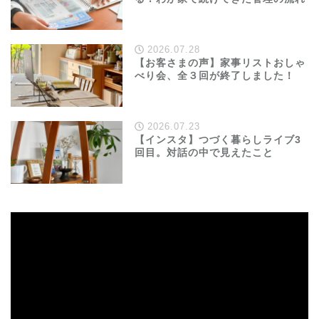
2026.07.28
【お客さまの声】家事リストおしゃ
べり会、全３回が終了しました！
2026.07.23
【インスタ】つづく暮らしライブ3
回目。対話の中で見えたこと
動
画
プ
レ
ー
ヤ
ー