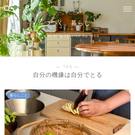
つづく、暮らし
Official blog created by taka
― TAG ―
自分の機嫌は自分でとる
暮らしごと