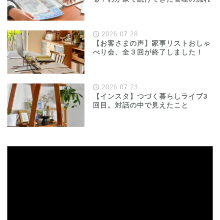
2026.07.28
【お客さまの声】家事リストおしゃ
べり会、全３回が終了しました！
2026.07.23
【インスタ】つづく暮らしライブ3
回目。対話の中で見えたこと
動
画
プ
レ
ー
ヤ
ー