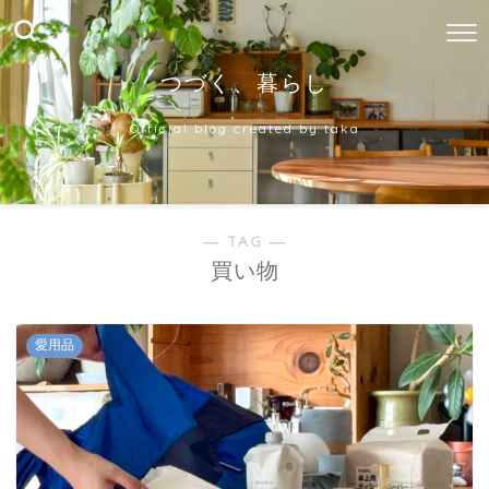
つづく、暮らし
Official blog created by taka
― TAG ―
買い物
愛用品