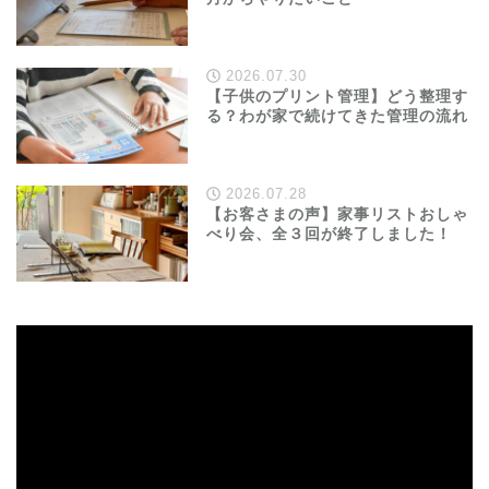
2026.07.30
【子供のプリント管理】どう整理す
る？わが家で続けてきた管理の流れ
2026.07.28
【お客さまの声】家事リストおしゃ
べり会、全３回が終了しました！
動
画
プ
レ
ー
ヤ
ー