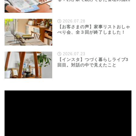
2026.07.28
【お客さまの声】家事リストおしゃ
べり会、全３回が終了しました！
2026.07.23
【インスタ】つづく暮らしライブ3
回目。対話の中で見えたこと
動
画
プ
レ
ー
ヤ
ー