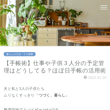
つづく、暮らし
Official blog created by taka
暮らしの工夫・ラク家事
【手帳術】仕事や子供３人分の予定管
理はどうしてる？ほぼ日手帳の活用術
2022.01.20
夫と私と3人の子供たち
ムリなくすっきり『
つづく、暮らし
』
整理収納アドバイザー takaです。