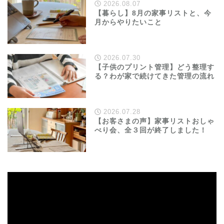
2026.08.07
【暮らし】8月の家事リストと、今
月からやりたいこと
2026.07.30
【子供のプリント管理】どう整理す
る？わが家で続けてきた管理の流れ
2026.07.28
【お客さまの声】家事リストおしゃ
べり会、全３回が終了しました！
動
画
プ
レ
ー