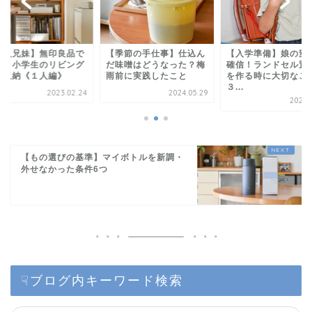
季節の手仕事】仕込ん
【入学準備】娘の変化で
【３人兄妹】無印良
味噌はどうなった？梅
確信！ランドセル置き場
作る・小学生のリビ
前に実践したこと
を作る時に大切なこと
学習収納《１人編》
３...
2024.05.29
2023.0
2024.02.14
【もの選びの基準】マイボトルを新調・
外せなかった条件6つ
☟ブログ内キーワード検索