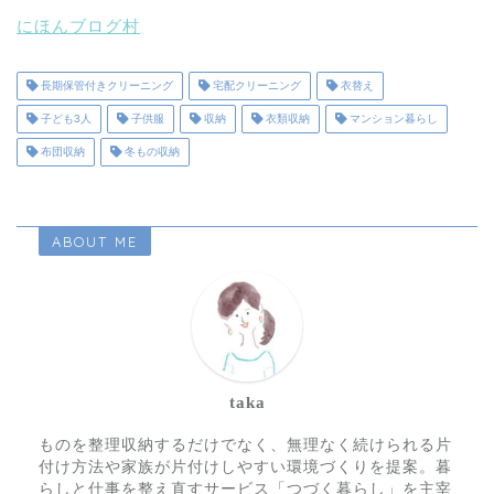
にほんブログ村
長期保管付きクリーニング
宅配クリーニング
衣替え
子ども3人
子供服
収納
衣類収納
マンション暮らし
布団収納
冬もの収納
ABOUT ME
taka
ものを整理収納するだけでなく、無理なく続けられる片
付け方法や家族が片付けしやすい環境づくりを提案。暮
らしと仕事を整え直すサービス「つづく暮らし」を主宰