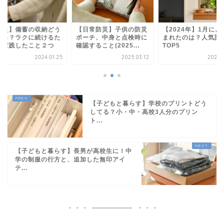
防災】備蓄の収納どう
【日常防災】子供の防災
【2024年】1月によ
てる？ラクに続けるた
ポーチ、中身と点検時に
まれたのは？人気記
に実践したこと２つ
確認すること(2025...
TOP5
2024.01.25
2025.03.12
2024.
【子どもと暮らす】学校のプリントどう
してる？小・中・高校3人分のプリン
ト...
【子どもと暮らす】長男が高校生に！中
学の制服の行方と、追加した無印アイ
テ...