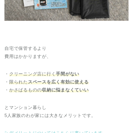
自宅で保管するより
費用はかかりますが、
・
クリーニング店に行く
手間がない
・
限られた
スペースを広く有効に使える
・
かさばるものの
収納に悩まなくていい
とマンション暮らし
5人家族のわが家には大きなメリットです。
▷デメリットについてはこちらに書いています