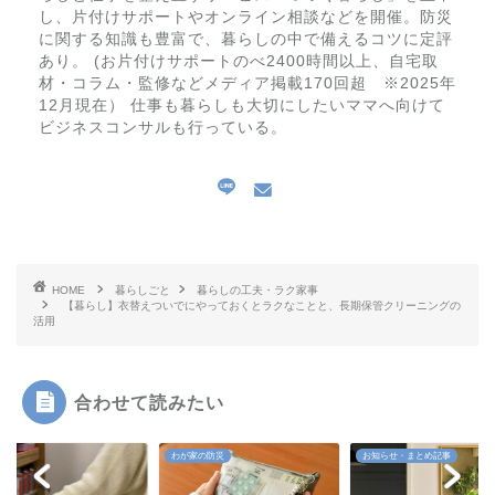
し、片付けサポートやオンライン相談などを開催。防災
に関する知識も豊富で、暮らしの中で備えるコツに定評
あり。 (お片付けサポートのべ2400時間以上、自宅取
材・コラム・監修などメディア掲載170回超 ※2025年
12月現在） 仕事も暮らしも大切にしたいママへ向けて
ビジネスコンサルも行っている。
HOME
暮らしごと
暮らしの工夫・ラク家事
【暮らし】衣替えついでにやっておくとラクなことと、長期保管クリーニングの
活用
合わせて読みたい
わが家の防災
お知らせ・まとめ記事