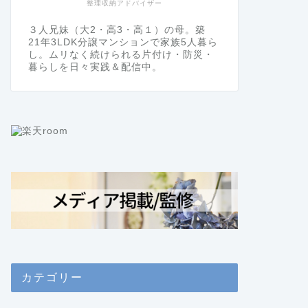
整理収納アドバイザー
３人兄妹（大2・高3・高１）の母。築
21年3LDK分譲マンションで家族5人暮ら
し。ムリなく続けられる片付け・防災・
暮らしを日々実践＆配信中。
カテゴリー