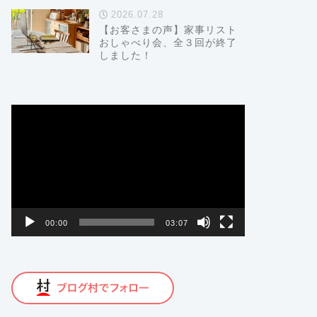
2026.07.28
【お客さまの声】家事リスト
おしゃべり会、全３回が終了
しました！
動
画
プ
レ
ー
ヤ
ー
00:00
03:07