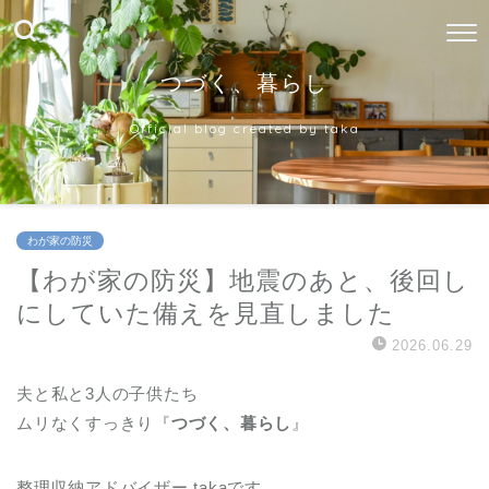
つづく、暮らし
Official blog created by taka
わが家の防災
【わが家の防災】地震のあと、後回し
にしていた備えを見直しました
2026.06.29
夫と私と3人の子供たち
ムリなくすっきり『
つづく、暮らし
』
整理収納アドバイザー takaです。