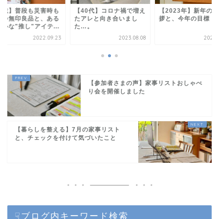
40代】コロナ禍で増え
【2023年】新年のご挨
【掲載】普段も災害
アレと向き合いまし
拶と、今年の目標
役立つ無印良品と、
…。
と安心な"推し"アイテ.
2023.08.08
2023.01.09
2022.0
【参加者さまの声】家事リストおしゃべ
り会を開催しました
【暮らしを整える】7月の家事リスト
と、チェックを付けて気づいたこと
☟ブログ内キーワード検索