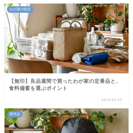
わが家の防災
【無印】良品週間で買ったわが家の定番品と、
食料備蓄を選ぶポイント
2024.03.25
愛用品