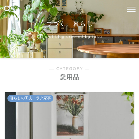
つづく、暮らし
Official blog created by taka
― CATEGORY ―
愛用品
暮らしの工夫・ラク家事