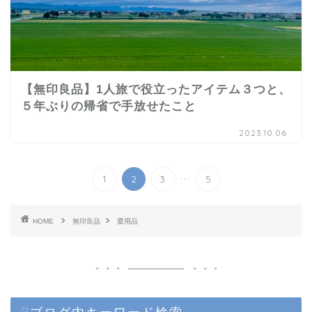
【無印良品】1人旅で役立ったアイテム３つと、
５年ぶりの帰省で手放せたこと
2023.10.06
...
1
2
3
5
HOME
無印良品
愛用品
☟ブログ内キーワード検索