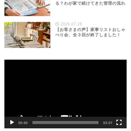
る？わが家で続けてきた管理の流れ
2026.07.28
【お客さまの声】家事リストおしゃ
べり会、全３回が終了しました！
動
画
プ
レ
ー
ヤ
ー
00:00
03:07