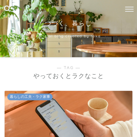
つづく、暮らし
Official blog created by taka
― TAG ―
やっておくとラクなこと
暮らしの工夫・ラク家事