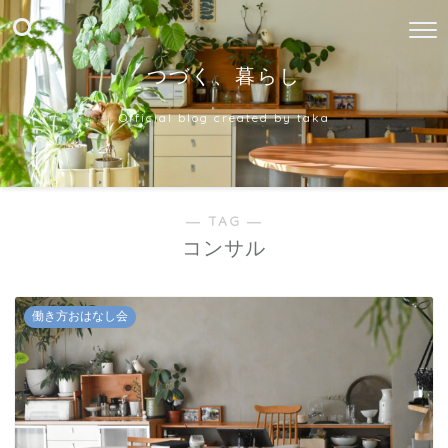
つづく、暮らし
Official blog created by taka
― TAG ―
コンサル
働き方おはなし会