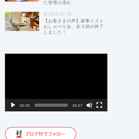
た管理の流れ
2026.07.28
【お客さまの声】家事リスト
おしゃべり会、全３回が終了
しました！
動
画
プ
レ
ー
ヤ
ー
00:00
03:07