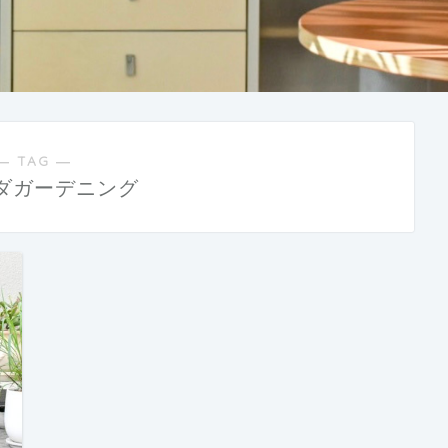
― TAG ―
ダガーデニング