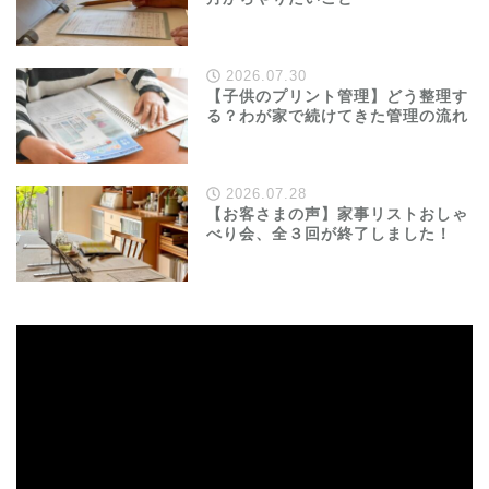
2026.07.30
【子供のプリント管理】どう整理す
る？わが家で続けてきた管理の流れ
2026.07.28
【お客さまの声】家事リストおしゃ
べり会、全３回が終了しました！
動
画
プ
レ
ー
ヤ
ー