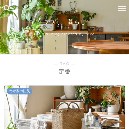
つづく、暮らし
Official blog created by taka
― TAG ―
定番
わが家の防災