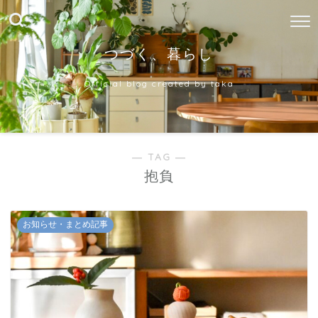
つづく、暮らし
Official blog created by taka
― TAG ―
抱負
お知らせ・まとめ記事