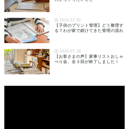
2026.07.30
【子供のプリント管理】どう整理す
る？わが家で続けてきた管理の流れ
2026.07.28
【お客さまの声】家事リストおしゃ
べり会、全３回が終了しました！
動
画
プ
レ
ー
ヤ
ー