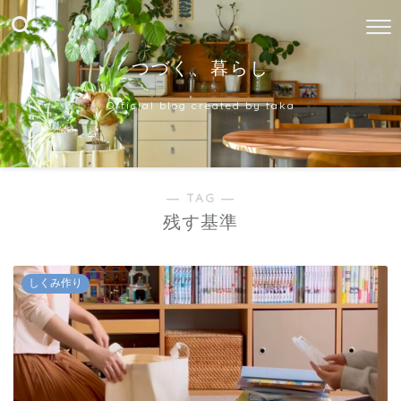
つづく、暮らし
Official blog created by taka
― TAG ―
残す基準
しくみ作り