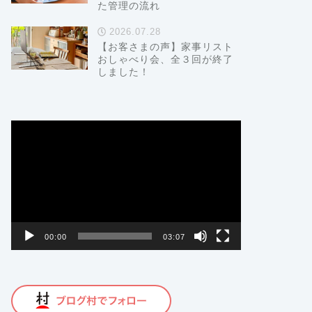
た管理の流れ
2026.07.28
【お客さまの声】家事リスト
おしゃべり会、全３回が終了
しました！
動
画
プ
レ
ー
ヤ
ー
00:00
03:07