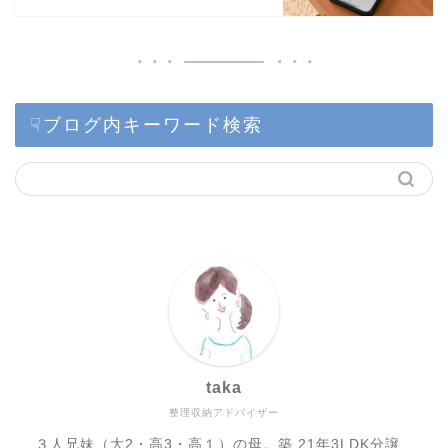
☟ブログ内キーワード検索
taka
整理収納アドバイザー
３人兄妹（大2・高3・高１）の母。築 21年3LDK分譲