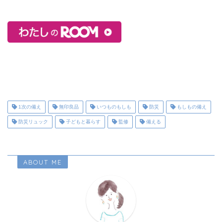
1次の備え
無印良品
いつものもしも
防災
もしもの備え
防災リュック
子どもと暮らす
監修
備える
ABOUT ME