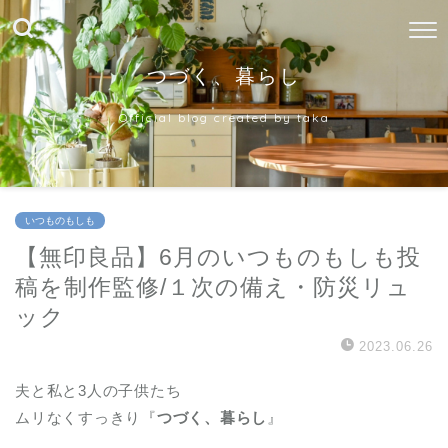
つづく、暮らし
Official blog created by taka
いつものもしも
【無印良品】6月のいつものもしも投
稿を制作監修/１次の備え・防災リュ
ック
2023.06.26
夫と私と3人の子供たち
ムリなくすっきり『
つづく、暮らし
』