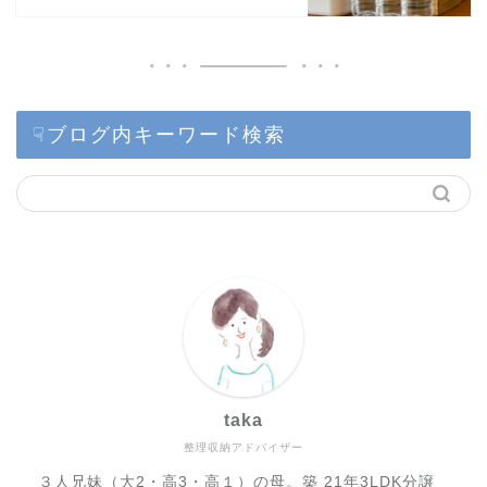
☟ブログ内キーワード検索
taka
整理収納アドバイザー
３人兄妹（大2・高3・高１）の母。築 21年3LDK分譲