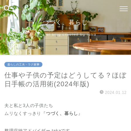
つづく、暮らし
Official blog created by taka
暮らしの工夫・ラク家事
仕事や子供の予定はどうしてる？ほぼ
日手帳の活用術(2024年版)
2024.01.12
夫と私と3人の子供たち
ムリなくすっきり『
つづく、暮らし
』
整理収納アドバイザー takaです。