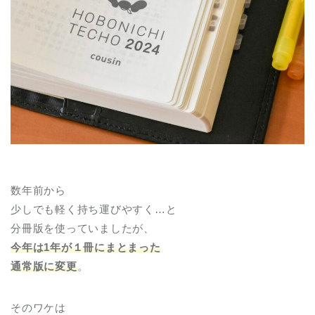
数年前から
少しでも軽く持ち運びやすく…と
分冊版を使っていましたが、
今年は1年が１冊にまとまった
通常版に変更
。
そのワケは