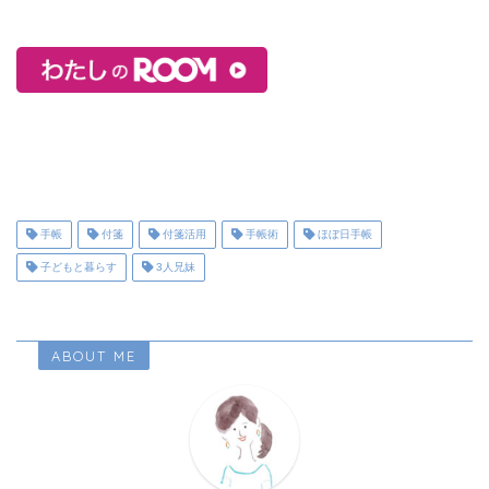
手帳
付箋
付箋活用
手帳術
ほぼ日手帳
子どもと暮らす
3人兄妹
ABOUT ME