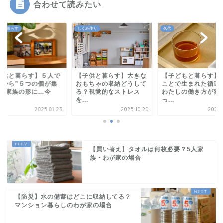
合わせて読みたい
み作り
40代
子どもと暮らす
子供と暮らす】大きな
【子どもと暮らす】頼る
【子供と暮らす】５
もちゃの収納どうして
ことで生まれた循環と、
１つから”５つの個
？視覚的なストレス
わたしの働き方が変わ
まる”家族の形に…
.
っ...
大...
2025.10.20
2025.11.23
2025.
【買い替え】タオルは何枚必要？5人家
族・わが家の場合
【防災】水の備蓄はどこに収納してる？
マンション暮らしのわが家の場合