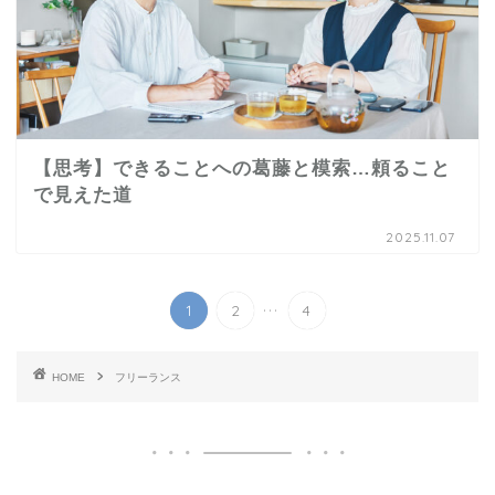
【思考】できることへの葛藤と模索…頼ること
で見えた道
2025.11.07
...
1
2
4
HOME
フリーランス