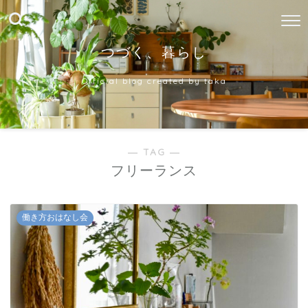
つづく、暮らし
Official blog created by taka
― TAG ―
フリーランス
働き方おはなし会