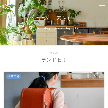
つづく、暮らし
Official blog created by taka
― TAG ―
ランドセル
入学準備