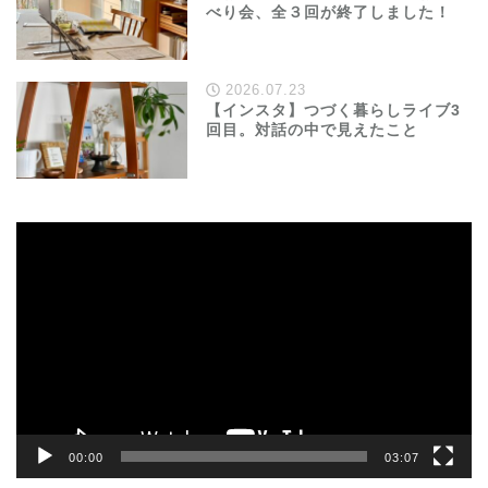
べり会、全３回が終了しました！
2026.07.23
【インスタ】つづく暮らしライブ3
回目。対話の中で見えたこと
動
画
プ
レ
ー
ヤ
ー
00:00
03:07