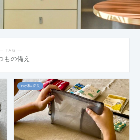
― TAG ―
つもの備え
わが家の防災