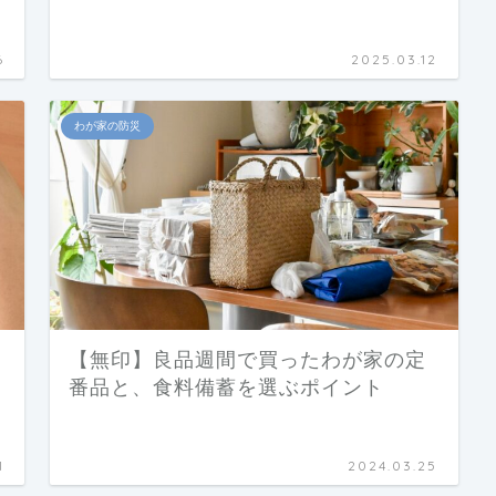
6
2025.03.12
わが家の防災
【無印】良品週間で買ったわが家の定
番品と、食料備蓄を選ぶポイント
1
2024.03.25