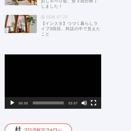
おしゃべり会、全３回が終了
しました！
2026.07.23
【インスタ】つづく暮らしラ
イブ3回目。対話の中で見えた
こと
動
画
プ
レ
ー
ヤ
ー
00:00
03:07