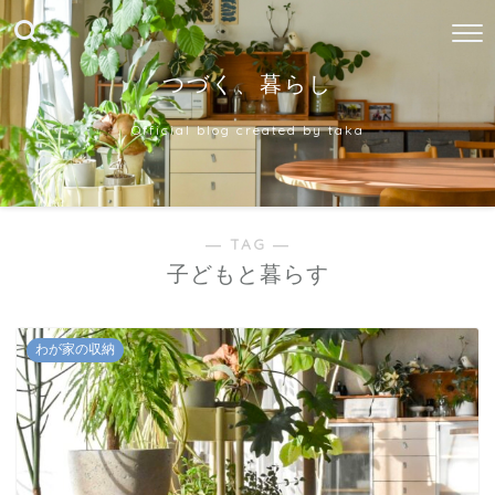
つづく、暮らし
Official blog created by taka
― TAG ―
子どもと暮らす
わが家の収納