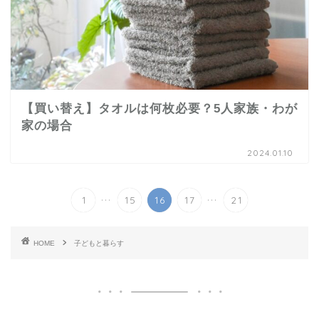
【買い替え】タオルは何枚必要？5人家族・わが
家の場合
2024.01.10
...
...
1
15
16
17
21
HOME
子どもと暮らす