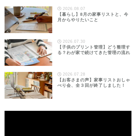
2026.08.07
【暮らし】8月の家事リストと、今
月からやりたいこと
2026.07.30
【子供のプリント管理】どう整理す
る？わが家で続けてきた管理の流れ
2026.07.28
【お客さまの声】家事リストおしゃ
べり会、全３回が終了しました！
動
画
プ
レ