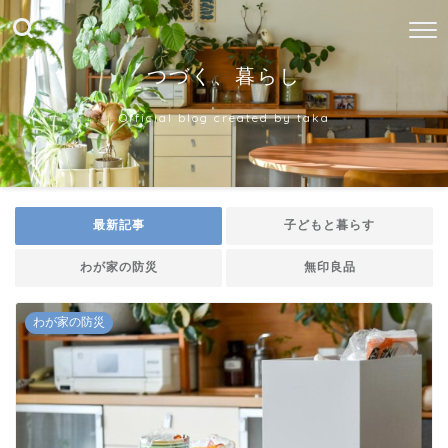
つづく、暮らし
Official blog created by taka
最新記事
子どもと暮らす
わが家の防災
無印良品
わが家の防災